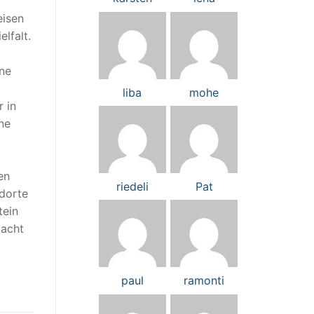
eisen
lfalt.
ine
liba
mohe
r in
ne
en
riedeli
Pat
ndorte
tein
macht
paul
ramonti