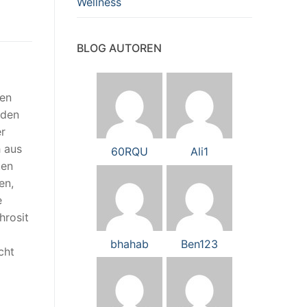
Wellness
BLOG AUTOREN
nen
 den
er
 aus
60RQU
Ali1
ten
en,
e
hrosit
bhahab
Ben123
cht