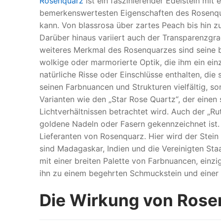
Rosenquarz
ist ein faszinierender Edelstein mit 
bemerkenswertesten Eigenschaften des Rosenqua
kann. Von blassrosa über zartes Peach bis hin zu
Darüber hinaus variiert auch der Transparenzgra
weiteres Merkmal des Rosenquarzes sind seine b
wolkige oder marmorierte Optik, die ihm ein ei
natürliche Risse oder Einschlüsse enthalten, die s
seinen Farbnuancen und Strukturen vielfältig, so
Varianten wie den „Star Rose Quartz“, der einen
Lichtverhältnissen betrachtet wird. Auch der „Ru
goldene Nadeln oder Fasern gekennzeichnet ist. H
Lieferanten von Rosenquarz. Hier wird der Stei
sind Madagaskar, Indien und die Vereinigten Staa
mit einer breiten Palette von Farbnuancen, einzi
ihn zu einem begehrten Schmuckstein und einer 
Die Wirkung von Rose