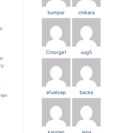
bumper
chikera
er
Cmorge1
uug5
er
rz
A
efueloep
backe
chen
karsten
lena