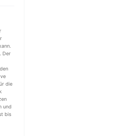
r
r
kann.
. Der
rden
ive
ür die
k
zen
n und
t bis