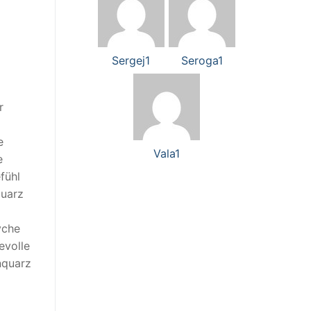
Sergej1
Seroga1
r
e
Vala1
e
fühl
quarz
yche
evolle
nquarz