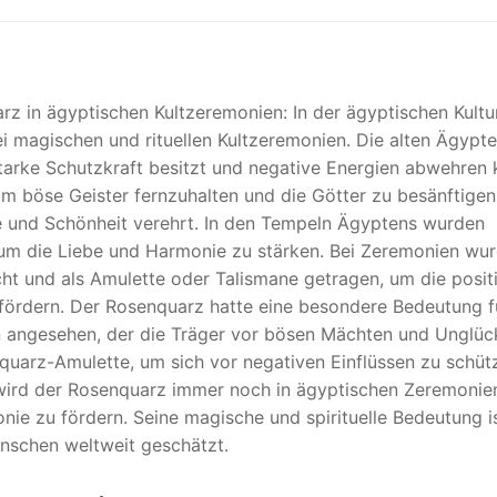
z in ägyptischen Kultzeremonien: In der ägyptischen Kultu
i magischen und rituellen Kultzeremonien. Die alten Ägypte
tarke Schutzkraft besitzt und negative Energien abwehren 
m böse Geister fernzuhalten und die Götter zu besänftigen
e und Schönheit verehrt. In den Tempeln Ägyptens wurden
 um die Liebe und Harmonie zu stärken. Bei Zeremonien wu
ht und als Amulette oder Talismane getragen, um die posit
fördern. Der Rosenquarz hatte eine besondere Bedeutung f
n angesehen, der die Träger vor bösen Mächten und Unglüc
uarz-Amulette, um sich vor negativen Einflüssen zu schüt
 wird der Rosenquarz immer noch in ägyptischen Zeremonie
ie zu fördern. Seine magische und spirituelle Bedeutung is
enschen weltweit geschätzt.