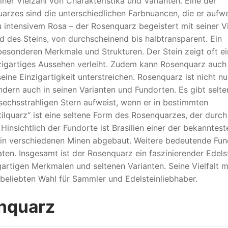
einer Vielzahl von Charakteristika und Varianten. Eine der
rzes sind die unterschiedlichen Farbnuancen, die er aufw
 intensivem Rosa – der Rosenquarz begeistert mit seiner Vie
d des Steins, von durchscheinend bis halbtransparent. Ein
esonderen Merkmale und Strukturen. Der Stein zeigt oft e
nzigartiges Aussehen verleiht. Zudem kann Rosenquarz auch
eine Einzigartigkeit unterstreichen. Rosenquarz ist nicht nu
ndern auch in seinen Varianten und Fundorten. Es gibt selte
 sechsstrahligen Stern aufweist, wenn er in bestimmten
tilquarz“ ist eine seltene Form des Rosenquarzes, der durch
insichtlich der Fundorte ist Brasilien einer der bekanntest
n in verschiedenen Minen abgebaut. Weitere bedeutende Fu
ten. Insgesamt ist der Rosenquarz ein faszinierender Edels
gartigen Merkmalen und seltenen Varianten. Seine Vielfalt 
beliebten Wahl für Sammler und Edelsteinliebhaber.
nquarz