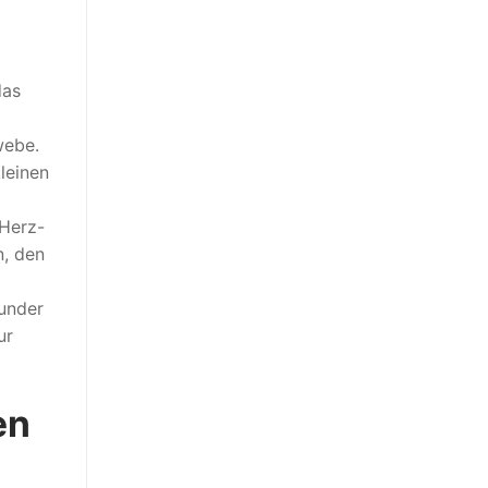
das
webe.
leinen
 Herz-
n, den
Wunder
ur
en