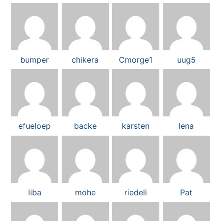
bumper
chikera
Cmorge1
uug5
efueloep
backe
karsten
lena
liba
mohe
riedeli
Pat