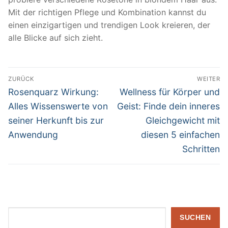
Mit der richtigen Pflege und Kombination kannst du
einen einzigartigen und trendigen Look kreieren, der
alle Blicke auf sich zieht.
Beitragsnavigation
ZURÜCK
WEITER
Vorheriger
Nächster
Rosenquarz Wirkung:
Wellness für Körper und
Beitrag:
Beitrag:
Alles Wissenswerte von
Geist: Finde dein inneres
seiner Herkunft bis zur
Gleichgewicht mit
Anwendung
diesen 5 einfachen
Schritten
Suchen
SUCHEN