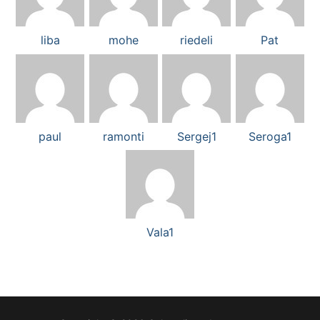
liba
mohe
riedeli
Pat
paul
ramonti
Sergej1
Seroga1
Vala1