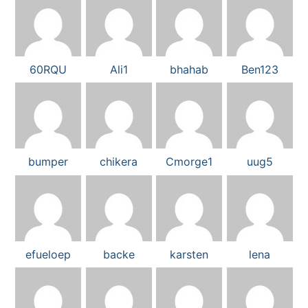
60RQU
Ali1
bhahab
Ben123
bumper
chikera
Cmorge1
uug5
efueloep
backe
karsten
lena