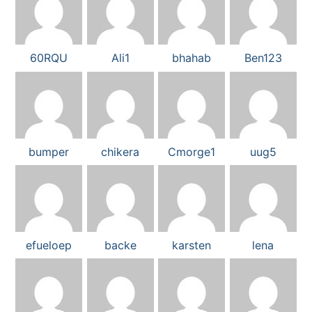
60RQU
Ali1
bhahab
Ben123
bumper
chikera
Cmorge1
uug5
efueloep
backe
karsten
lena