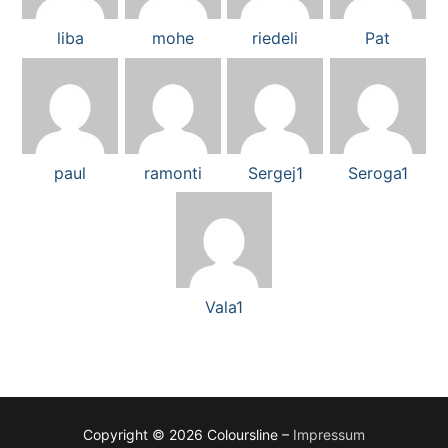
liba
mohe
riedeli
Pat
paul
ramonti
Sergej1
Seroga1
Vala1
Copyright © 2026 Coloursline –
Impressum